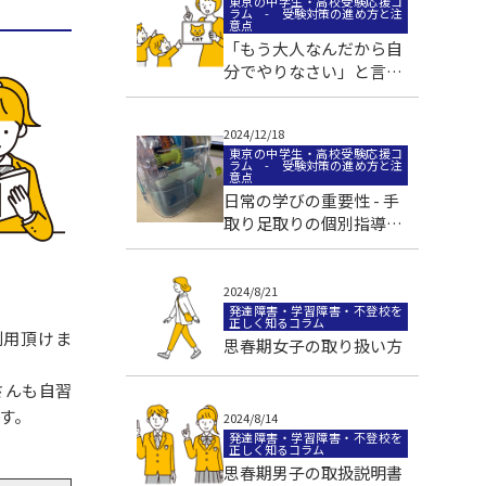
東京の中学生・高校受験応援コ
ラム - 受験対策の進め方と注
意点
「もう大人なんだから自
分でやりなさい」と言う
お母さん
2024/12/18
東京の中学生・高校受験応援コ
ラム - 受験対策の進め方と注
意点
日常の学びの重要性 - 手
取り足取りの個別指導か
ら見えること
2024/8/21
発達障害・学習障害・不登校を
正しく知るコラム
ご利用頂けま
思春期女子の取り扱い方
さんも自習
す。
2024/8/14
発達障害・学習障害・不登校を
正しく知るコラム
思春期男子の取扱説明書