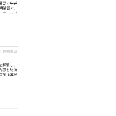
講習で中学
春期講習で、
ミナールで
：春期講習
を解消し、
内容を総復
個別指導だ