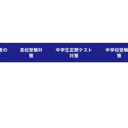
者の
高校受験対
中学生定期テスト
中学校受
声
策
対策
策