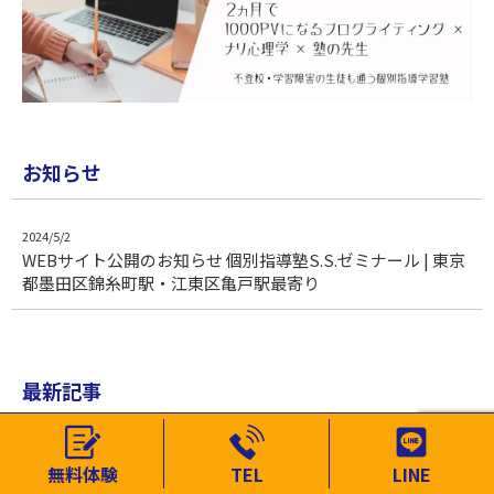
お知らせ
2024/5/2
WEBサイト公開のお知らせ 個別指導塾S.S.ゼミナール | 東京
都墨田区錦糸町駅・江東区亀戸駅最寄り
最新記事
2025/1/8
無料体験
TEL
LINE
東京の中学生・高校受験応援コラム - 受験対策の進め方と注
意点