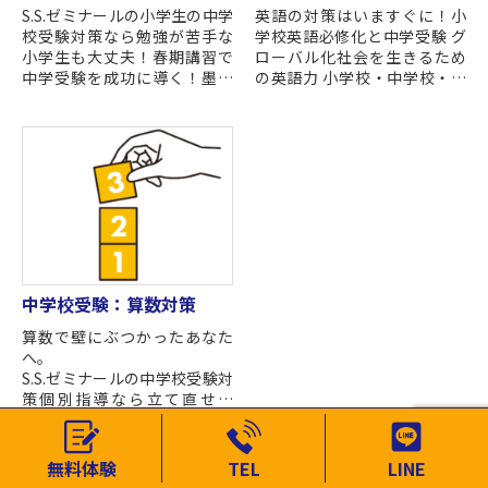
S.S.ゼミナールの小学生の中学
英語の対策はいますぐに！小
校受験対策なら勉強が苦手な
学校英語必修化と中学受験 グ
小学生も大丈夫！春期講習で
ローバル化社会を生きるため
中学受験を成功に導く！墨田
の英語力 小学校・中学校・高
区錦糸町駅・江東区亀戸駅の
校・大学とすべての教育機関
個別指導塾S.S.ゼミナール 春期
においてグローバル化社会へ
講習で、中学受験...
の対応が重要...
中学校受験：算数対策
算数で壁にぶつかったあなた
へ。
S.S.ゼミナールの中学校受験対
策個別指導なら立て直せま
す！ 多くの中学校受験で算数
は必須科目であり、英語、国
語と並び、合格への鍵を握り
無料体験
TEL
LINE
ます。